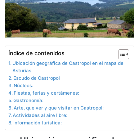
Índice de contenidos
Ubicación geográfica de Castropol en el mapa de
Asturias
Escudo de Castropol
Núcleos:
Fiestas, ferias y certámenes:
Gastronomía:
Arte, que ver y que visitar en Castropol:
Actividades al aire libre:
Información turística: