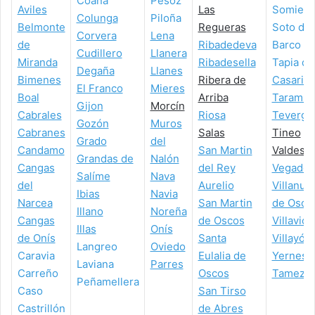
Coaña
Pesoz
Aviles
Las
Somied
Colunga
Piloña
Belmonte
Regueras
Soto del
Corvera
Lena
de
Ribadedeva
Barco
Cudillero
Llanera
Miranda
Ribadesella
Tapia de
Degaña
Llanes
Bimenes
Ribera de
Casarie
El Franco
Mieres
Boal
Arriba
Taramun
Gijon
Morcín
Cabrales
Riosa
Teverga
Gozón
Muros
Cabranes
Salas
Tineo
Grado
del
Candamo
San Martin
Valdes
Grandas de
Nalón
Cangas
del Rey
Vegade
Salíme
Nava
del
Aurelio
Villanue
Ibias
Navia
Narcea
San Martin
de Osco
Illano
Noreña
Cangas
de Oscos
Villavici
Illas
Onís
de Onís
Santa
Villayón
Langreo
Oviedo
Caravia
Eulalia de
Yernes 
Laviana
Parres
Carreño
Oscos
Tameza
Peñamellera
Caso
San Tirso
Castrillón
de Abres