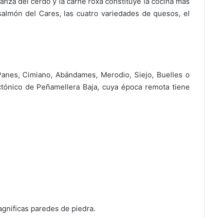
tanza del cerdo y la carne roxa constituye la cocina más
l salmón del Cares, las cuatro variedades de quesos, el
Panes, Cimiano, Abándames, Merodio, Siejo, Buelles o
ctónico de Peñamellera Baja, cuya época remota tiene
gnificas paredes de piedra.